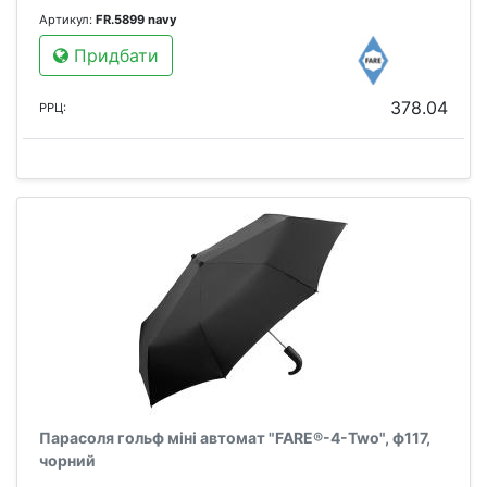
Артикул:
FR.5899 navy
Придбати
378.04
РРЦ:
Парасоля гольф міні автомат "FARE®-4-Two", ф117,
чорний