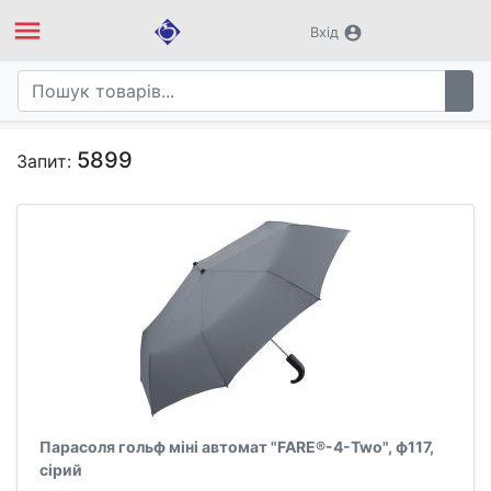
menu
account_circle
Вхід
5899
Запит:
Парасоля гольф міні автомат "FARE®-4-Two", ф117,
сірий