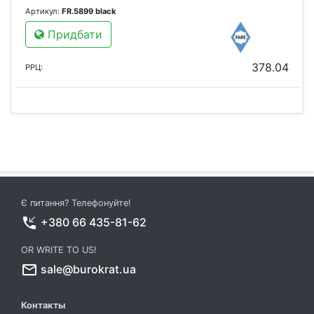
Артикул:
FR.5899 black
Придбати
378.04
РРЦ:
Є питання? Телефонуйте!
phone_callback
+380 66 435-81-62
OR WRITE TO US!
mail_outline
sale@burokrat.ua
Контакты