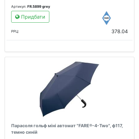
Артикул:
FR.5899 grey
Придбати
378.04
РРЦ:
Парасоля гольф міні автомат "FARE®-4-Two", ф117,
темно синій