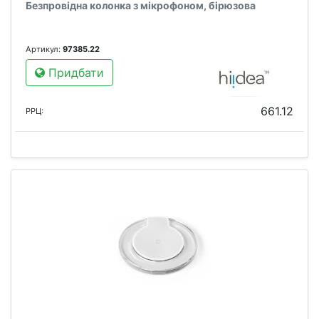
Безпровідна колонка з мікрофоном, бірюзова
Артикул:
97385.22
Придбати
661.12
РРЦ: