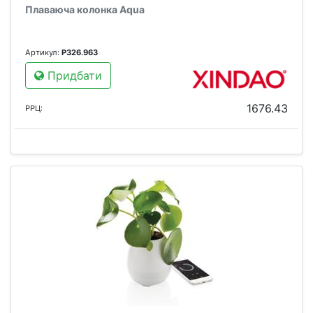
Плаваюча колонка Aqua
Артикул:
P326.963
Придбати
1676.43
РРЦ: