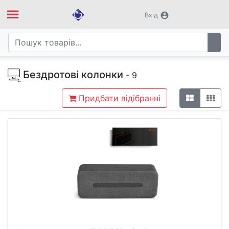
menu
account_circle
Вхід
Бездротові колонки
- 9
Придбати відібранні