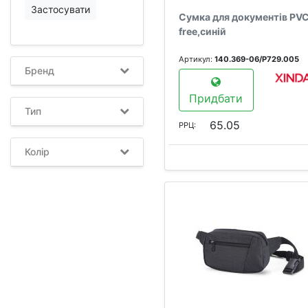
Застосувати
Сумка для документів PV
free,синій
Артикул:
140.369-06/Р729.005
Бренд
Придбати
Тип
65.05
РРЦ:
Колір