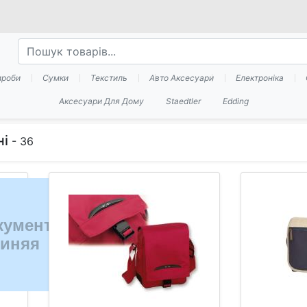
ироби
Сумки
Текстиль
Авто Аксесуари
Електроніка
Аксесуари Для Дому
Staedtler
Edding
ні
- 36