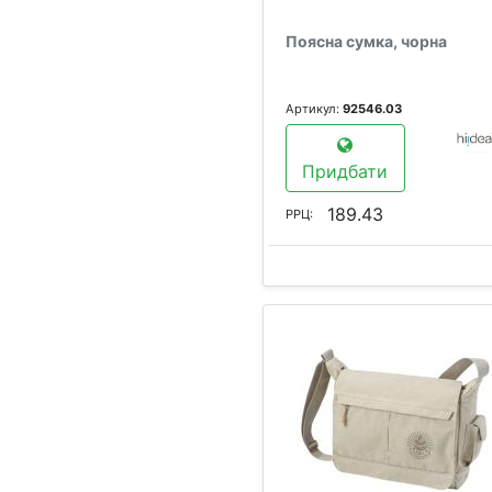
Поясна сумка, чорна
Артикул:
92546.03
Придбати
189.43
РРЦ: