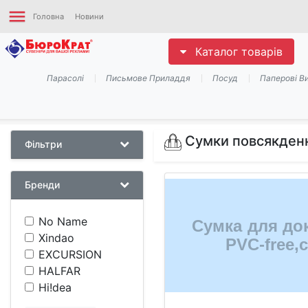
menu
Головна
Новини
Каталог товарів
Парасолі
Письмове Приладдя
Посуд
Паперові В
Сумки повсякден
Фільтри
Бренди
No Name
Xindao
EXCURSION
HALFAR
Hi!dea