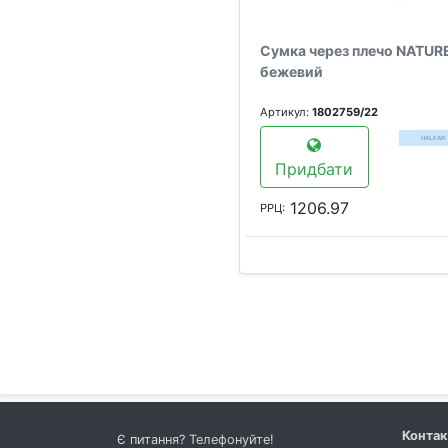
Сумка через плечо NATUR
бежевий
Артикул:
1802759/22
Придбати
1206.97
РРЦ:
Конта
Є питання? Телефонуйте!