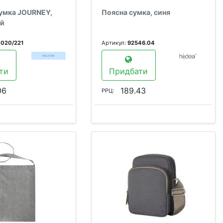
сумка JOURNEY,
Поясна сумка, синя
ій
4020/221
Артикул:
92546.04
ти
Придбати
06
189.43
РРЦ: