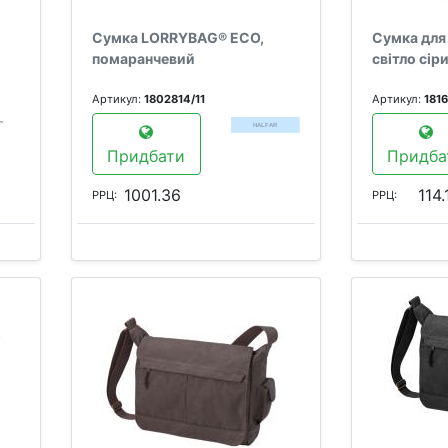
Сумка LORRYBAG® ECO,
Сумка для
помаранчевий
світло сір
Артикул:
1802814/11
Артикул:
181
Придбати
Придба
1001.36
114.
РРЦ:
РРЦ: