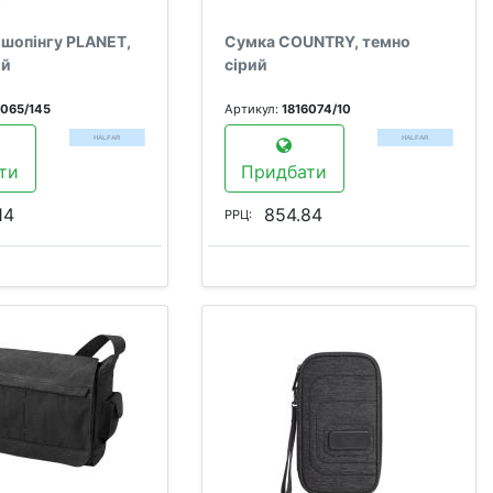
 шопінгу PLANET,
Сумка COUNTRY, темно
ий
сірий
6065/145
Артикул:
1816074/10
ти
Придбати
14
854.84
РРЦ: