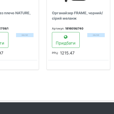
ез плечо NATURE,
Органайзер FRAME, чорний/
сірий меланж
2759/1
Артикул:
1816056/740
ти
Придбати
97
1215.47
РРЦ: