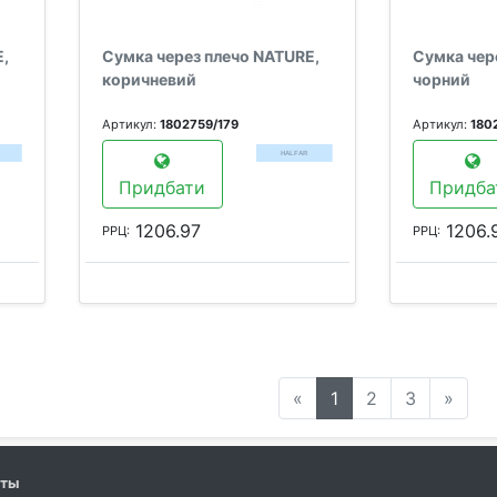
E,
Сумка через плечо NATURE,
Сумка чер
коричневий
чорний
Артикул:
1802759/179
Артикул:
180
Придбати
Придба
1206.97
1206.
РРЦ:
РРЦ:
«
1
2
3
»
кты