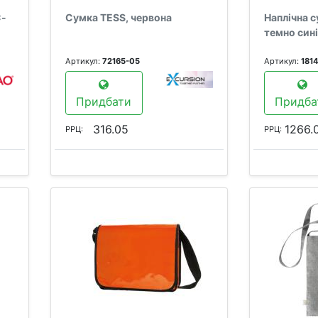
C-
Сумка TESS, червона
Наплічна 
темно син
Артикул:
72165-05
Артикул:
181
Придбати
Придба
316.05
1266.
РРЦ:
РРЦ: