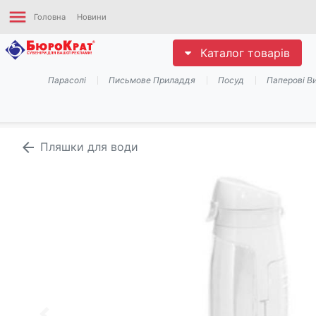
menu
Головна
Новини
Каталог товарів
Парасолі
Письмове Приладдя
Посуд
Паперові В
arrow_back
Пляшки для води