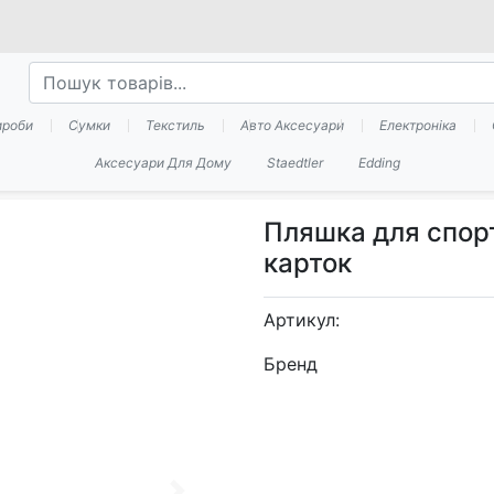
ироби
Сумки
Текстиль
Авто Аксесуари
Електроніка
Аксесуари Для Дому
Staedtler
Edding
Пляшка для спорту
карток
Артикул:
Бренд