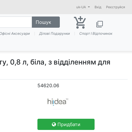
uk-UA
Вхід
Реєструйся
add_shopping_cart
Пошук
filter_none
Офісні Аксесуари
Ділові Подарунки
Спорт І Відпочинок
, 0,8 л, біла, з відділенням для
54620.06
Придбати