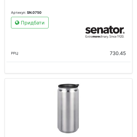
Артикул:
SN.0750
Придбати
730.45
РРЦ: