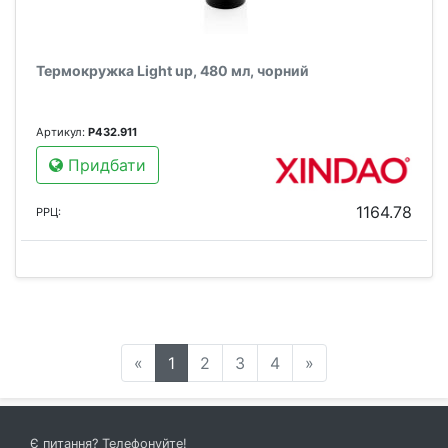
Термокружка Light up, 480 мл, чорний
Артикул:
P432.911
Придбати
1164.78
РРЦ:
«
1
2
3
4
»
Є питання? Телефонуйте!