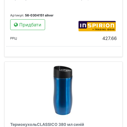
Артикул:
56-0304151 silver
Придбати
427.66
РРЦ:
ТермокухольCLASSICO 380 мл синій