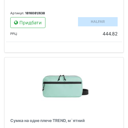
Артикул:
1816081/638
Придбати
444.82
РРЦ:
Сумка на одне плече TREND, м`ятний