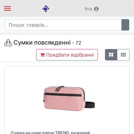
menu
account_circle
Вхід
Сумки повсякденні
- 72
Придбати відібранні
Сумка на одне плече TREND, рожевий