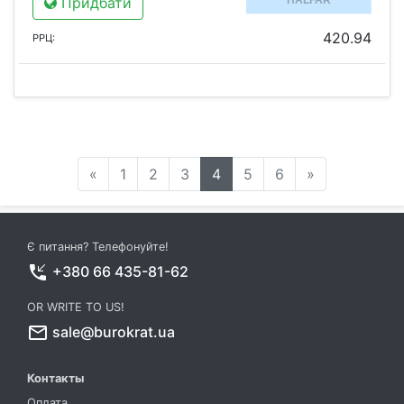
Придбати
420.94
РРЦ:
«
1
2
3
4
5
6
»
Є питання? Телефонуйте!
phone_callback
+380 66 435-81-62
OR WRITE TO US!
mail_outline
sale@burokrat.ua
Контакты
Оплата